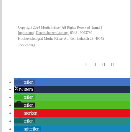
Copyright 2024 Moritz Fähse | All Rights Reserved |
Email
|
Impressum
|
Datenschutzerklaerung
| 05481 9003780
Hochzeitsfotograf Moritz Fähse, Auf dem Lohesch 28, 49545
Tecklenburg
teilen
twittern
teilen
teilen
merken
teilen
mitteilen