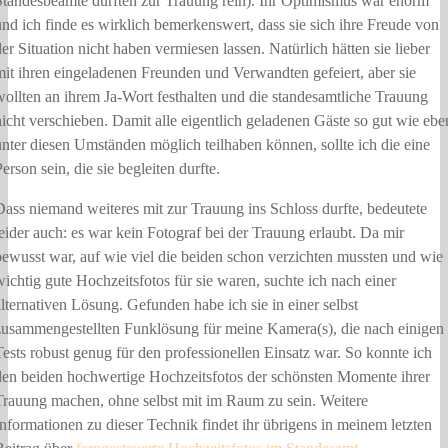
Standesbeamte durften zur Trauung rein). Ihr Optimismus war enorm
und ich finde es wirklich bemerkenswert, dass sie sich ihre Freude von
der Situation nicht haben vermiesen lassen. Natürlich hätten sie lieber
mit ihren eingeladenen Freunden und Verwandten gefeiert, aber sie
wollten an ihrem Ja-Wort festhalten und die standesamtliche Trauung
nicht verschieben. Damit alle eigentlich geladenen Gäste so gut wie ebe
unter diesen Umständen möglich teilhaben können, sollte ich die eine
Person sein, die sie begleiten durfte.
Dass niemand weiteres mit zur Trauung ins Schloss durfte, bedeutete
leider auch: es war kein Fotograf bei der Trauung erlaubt. Da mir
bewusst war, auf wie viel die beiden schon verzichten mussten und wie
wichtig gute Hochzeitsfotos für sie waren, suchte ich nach einer
alternativen Lösung. Gefunden habe ich sie in einer selbst
zusammengestellten Funklösung für meine Kamera(s), die nach einigen
Tests robust genug für den professionellen Einsatz war. So konnte ich
den beiden hochwertige Hochzeitsfotos der schönsten Momente ihrer
Trauung machen, ohne selbst mit im Raum zu sein. Weitere
Informationen zu dieser Technik findet ihr übrigens in meinem letzten