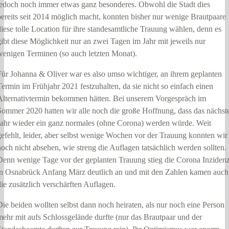
jedoch noch immer etwas ganz besonderes. Obwohl die Stadt dies
bereits seit 2014 möglich macht, konnten bisher nur wenige Brautpaare
diese tolle Location für ihre standesamtliche Trauung wählen, denn es
gibt diese Möglichkeit nur an zwei Tagen im Jahr mit jeweils nur
wenigen Terminen (so auch letzten Monat).
Für Johanna & Oliver war es also umso wichtiger, an ihrem geplanten
Termin im Frühjahr 2021 festzuhalten, da sie nicht so einfach einen
Alternativtermin bekommen hätten. Bei unserem Vorgespräch im
Sommer 2020 hatten wir alle noch die große Hoffnung, dass das nächst
Jahr wieder ein ganz normales (ohne Corona) werden würde. Weit
gefehlt, leider, aber selbst wenige Wochen vor der Trauung konnten wir
noch nicht absehen, wie streng die Auflagen tatsächlich werden sollten.
Denn wenige Tage vor der geplanten Trauung stieg die Corona Inziden
in Osnabrück Anfang März deutlich an und mit den Zahlen kamen auch
die zusätzlich verschärften Auflagen.
Die beiden wollten selbst dann noch heiraten, als nur noch eine Person
mehr mit aufs Schlossgelände durfte (nur das Brautpaar und der