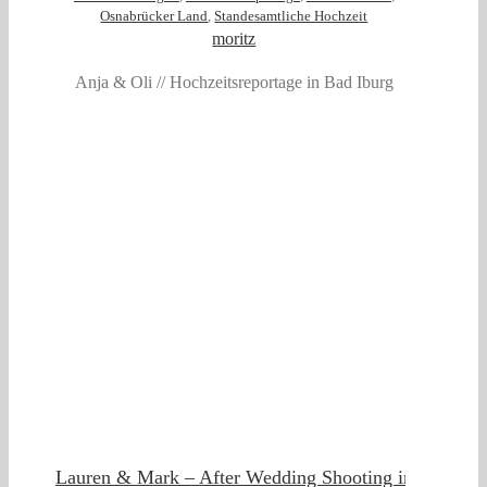
Osnabrücker Land
,
Standesamtliche Hochzeit
moritz
Anja & Oli // Hochzeitsreportage in Bad Iburg
SA
Lauren & Mark – After Wedding Shooting in