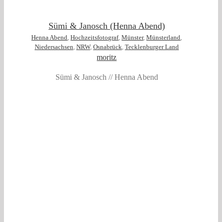
Sümi & Janosch (Henna Abend)
Henna Abend
,
Hochzeitsfotograf
,
Münster
,
Münsterland
,
Niedersachsen
,
NRW
,
Osnabrück
,
Tecklenburger Land
moritz
Sümi & Janosch // Henna Abend