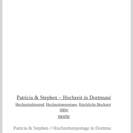
t
Patricia & Stephen – Hochzeit in Dortmund
Hochzeitsfotograf
,
Hochzeitsreportage
,
Kirchliche Hochzeit
,
NRW
moritz
Patricia & Stephen // Hochzeitsreportage in Dortmund