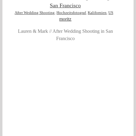
San Francisco
After Wedding Shooting
,
Hochzeitsfotograf
,
Kalifornien
,
USA
moritz
Lauren & Mark // After Wedding Shooting in San
Francisco
f
t